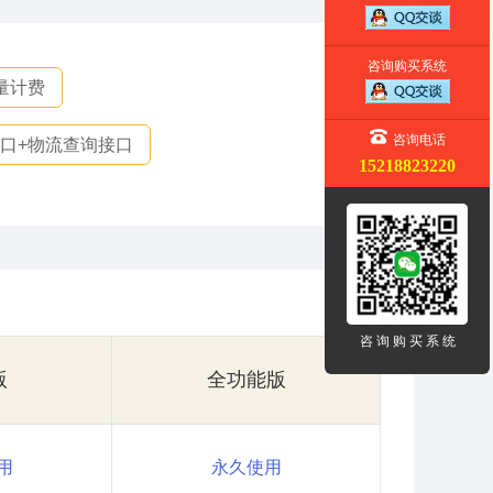
咨询购买系统
量计费
咨询电话
口+物流查询接口
15218823220
咨 询 购 买 系 统
版
全功能版
用
永久使用