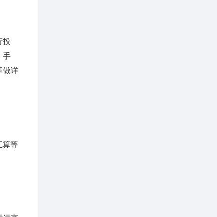
行投
、手
章做详
汇算等