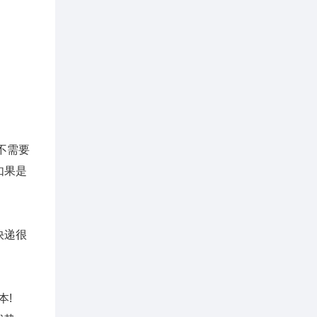
不需要
如果是
快递很
本!