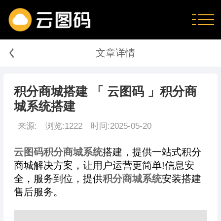
く
文章详情
积分商城搭建 「 云图码 」积分商
城系统搭建
来源:
浏览:1222
时间:2025-05-20
云图码积分商城系统
搭建，提供一站式积分
商城解决方案，让用户运营更简单!信息安
全，服务到位，提供
积分商城系统
安装搭建
售后服务。