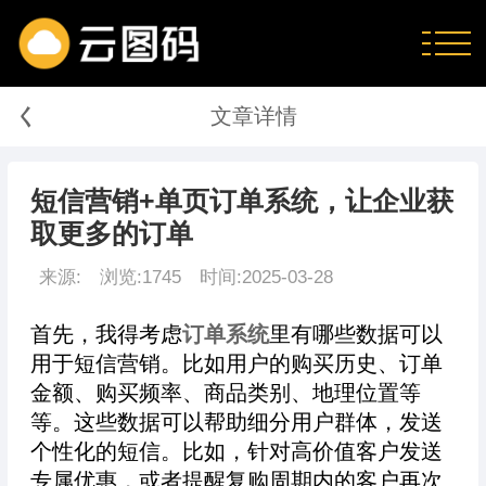
く
文章详情
短信营销+单页订单系统，让企业获
取更多的订单
来源:
浏览:1745
时间:2025-03-28
首先，我得考虑
订单系统
里有哪些数据可以
用于短信营销。比如用户的购买历史、订单
金额、购买频率、商品类别、地理位置等
等。这些数据可以帮助细分用户群体，发送
个性化的短信。比如，针对高价值客户发送
专属优惠，或者提醒复购周期内的客户再次