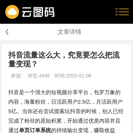
く
文章详情
抖音流量这么大，究竟要怎么把流
量变现？
来源:
浏览:4445
时间:2020-01-06
抖音是一个强大的短视频分享平台，包罗万象的
内容，海量粉丝，日活跃用户2.5亿，月活跃用户
5亿。当你还在尝试摸索玩抖音的时候，别人已经
完成了粉丝的原始积累，开始通过优质内容并且
通过
单页订单系统
的持续输出变现，赚取收益