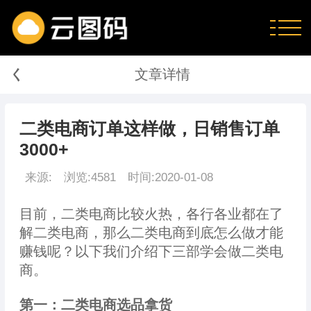
く
文章详情
二类电商订单这样做，日销售订单
3000+
来源:
浏览:4581
时间:2020-01-08
目前，二类电商比较火热，各行各业都在了
解二类电商，那么二类电商到底怎么做才能
赚钱呢？以下我们介绍下三部学会做二类电
商。
第一：二类电商选品拿货