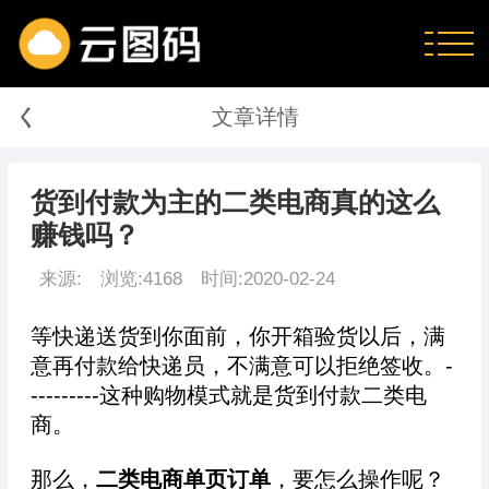
く
文章详情
货到付款为主的二类电商真的这么
赚钱吗？
来源:
浏览:4168
时间:2020-02-24
等快递送货到你面前，你开箱验货以后，满
意再付款给快递员，不满意可以拒绝签收。-
---------这种购物模式就是货到付款二类电
商。
那么，
二类电商单页订单
，要怎么操作呢？